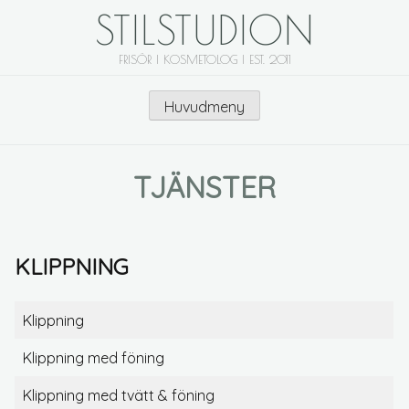
Skip
STILSTUDION
to
content
FRISÖR | KOSMETOLOG | EST. 2011
Huvudmeny
TJÄNSTER
KLIPPNING
Klippning
Klippning med föning
Klippning med tvätt & föning